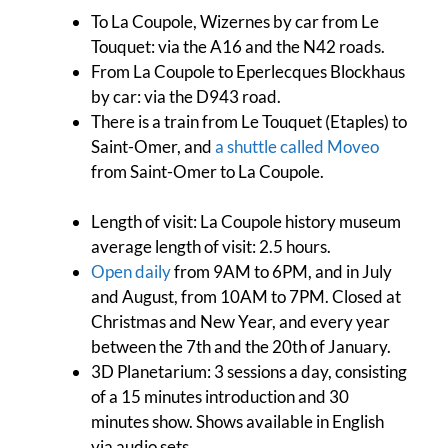
To La Coupole, Wizernes by car from Le
Touquet: via the A16 and the N42 roads.
From La Coupole to Eperlecques Blockhaus
by car: via the D943 road.
There is a train from Le Touquet (Etaples) to
Saint-Omer, and
a shuttle called Moveo
from Saint-Omer to La Coupole.
Length of visit: La Coupole history museum
average length of visit: 2.5 hours.
Open daily
from 9AM to 6PM, and in July
and August, from 10AM to 7PM. Closed at
Christmas and New Year, and every year
between the 7th and the 20th of January.
3D Planetarium: 3 sessions a day, consisting
of a 15 minutes introduction and 30
minutes show. Shows available in English
via audio sets.