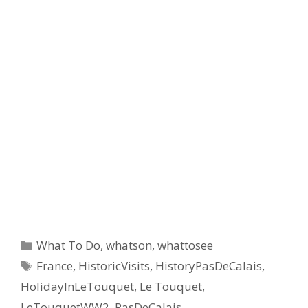
What To Do
,
whatson
,
whattosee
France
,
HistoricVisits
,
HistoryPasDeCalais
,
HolidayInLeTouquet
,
Le Touquet
,
LeTouquetWW2
,
PasDeCalais
,