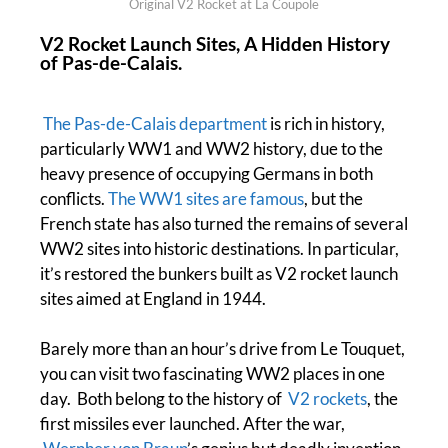
Original V2 Rocket at La Coupole
V2 Rocket Launch Sites, A Hidden History
of Pas-de-Calais.
The Pas-de-Calais department
is rich in history,
particularly WW1 and WW2 history, due to the
heavy presence of occupying Germans in both
conflicts.
The WW1 sites are famous
, but the
French state has also turned the remains of several
WW2 sites into historic destinations. In particular,
it’s restored the bunkers built as V2 rocket launch
sites aimed at England in 1944.
Barely more than an hour’s drive from Le Touquet,
you can visit two fascinating WW2 places in one
day. Both belong to the history of
V2 rockets
, the
first missiles ever launched. After the war,